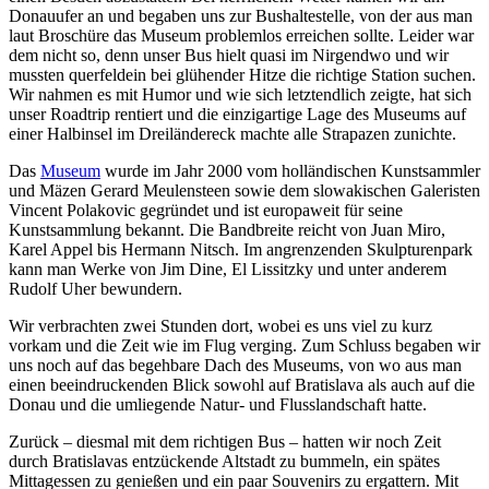
Donauufer an und begaben uns zur Bushaltestelle, von der aus man
laut Broschüre das Museum problemlos erreichen sollte. Leider war
dem nicht so, denn unser Bus hielt quasi im Nirgendwo und wir
mussten querfeldein bei glühender Hitze die richtige Station suchen.
Wir nahmen es mit Humor und wie sich letztendlich zeigte, hat sich
unser Roadtrip rentiert und die einzigartige Lage des Museums auf
einer Halbinsel im Dreiländereck machte alle Strapazen zunichte.
Das
Museum
wurde im Jahr 2000 vom holländischen Kunstsammler
und Mäzen Gerard Meulensteen sowie dem slowakischen Galeristen
Vincent Polakovic gegründet und ist europaweit für seine
Kunstsammlung bekannt. Die Bandbreite reicht von Juan Miro,
Karel Appel bis Hermann Nitsch. Im angrenzenden Skulpturenpark
kann man Werke von Jim Dine, El Lissitzky und unter anderem
Rudolf Uher bewundern.
Wir verbrachten zwei Stunden dort, wobei es uns viel zu kurz
vorkam und die Zeit wie im Flug verging. Zum Schluss begaben wir
uns noch auf das begehbare Dach des Museums, von wo aus man
einen beeindruckenden Blick sowohl auf Bratislava als auch auf die
Donau und die umliegende Natur- und Flusslandschaft hatte.
Zurück – diesmal mit dem richtigen Bus – hatten wir noch Zeit
durch Bratislavas entzückende Altstadt zu bummeln, ein spätes
Mittagessen zu genießen und ein paar Souvenirs zu ergattern. Mit