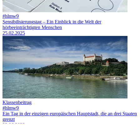
#hlmw9
Sensibilisierungstag – Ein Einblick in die Welt der
hörbeeinträchtigten Menschen
25.02.2025
Klassenbeitrag
#hlmw9
Ein Tag in der einzigen europäischen Hauptstadt, die an drei Staaten
grenzt
23.06.2023