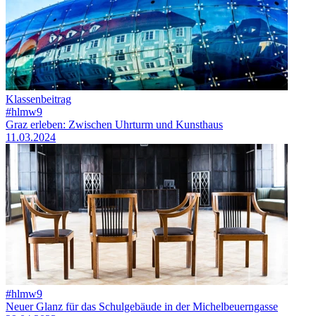
Klassenbeitrag
#hlmw9
Graz erleben: Zwischen Uhrturm und Kunsthaus
11.03.2024
#hlmw9
Neuer Glanz für das Schulgebäude in der Michelbeuerngasse